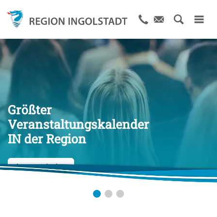
Größter
Veranstaltungskalender
Die Stadt und Region
IN der Region
von A bis Z
Jetzt entdecken
Jetzt entdecken