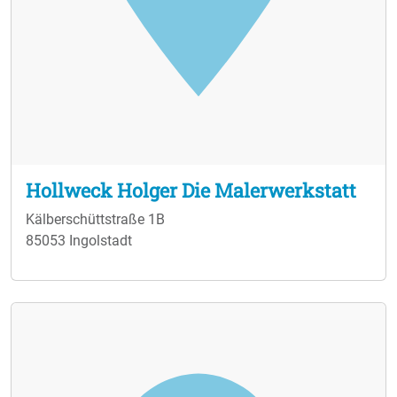
dank der Treue unserer Kunden auch nach mehr als 15
Jahren erfolgreich am Markt bestehen und wachsen.
Unser begleitender Service und die regelmäßige
Schulung unseres gesamten Teams begründet unser
langjähriges Bestehen am Markt.
Hollweck Holger Die Malerwerkstatt
Kälberschüttstraße 1B
85053 Ingolstadt