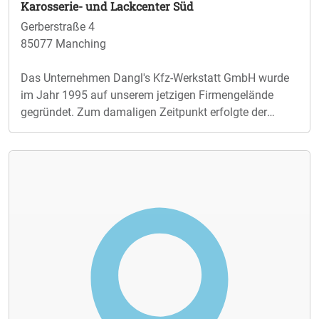
Karosserie- und Lackcenter Süd
Gerberstraße 4
85077 Manching
Das Unternehmen Dangl's Kfz-Werkstatt GmbH wurde
im Jahr 1995 auf unserem jetzigen Firmengelände
gegründet. Zum damaligen Zeitpunkt erfolgte der
Neubau der Firmengebäude, einschließlich Werkstatt,
Waschhalle und Lackiererei. Seit unserer Gründung bis
heute bieten wir Ihnen ganzheitlichen Service in den
Bereichen Austausch-Fahrzeug Unfall-Bearbeitung
Spenglerei Lackiererei Versicherungsabwicklung (über
40 namhafte Unternehmen arbeiten mit uns) und
Selbstverständlich die zugehörige Abnahme der Haupt-
und Abgasuntersuchung. Das hat zur Folge, dass Sie
und Ihr Fahrzeug bei uns hervorragend aufgehoben
sind und Sie sich um nichts zu kümmern brauchen,
außer um sich selbst. Unsere Philosophie der
ganzheitlichen Betreuung lässt unser Unternehmen