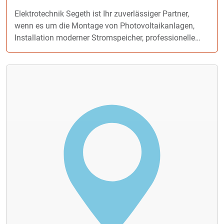
Elektrotechnik Segeth ist Ihr zuverlässiger Partner,
wenn es um die Montage von Photovoltaikanlagen,
Installation moderner Stromspeicher, professionelle
Elektroinstallationen oder energieeffiziente
Heizsysteme geht. Von der ersten Beratung bis zur
finalen Umsetzung erhalten Sie bei uns fachgerechte
Planung, handwerkliche Qualität und eine persönliche
Betreuung, auf die Sie sich verlassen können. Dank
unserer modernen Ausstattung und hochwertigen
Technik arbeiten wir besonders effizient, was eine
schnelle und präzise Fertigstellung Ihrer Projekte
ermöglicht. Neben leistungsstarken PV-Anlagen
installieren unsere qualifizierten Mitarbeiter auch
Wallboxen, Energiespeicher sowie Wärmepumpen –
selbstverständlich professionell, sicher und nach
aktuellen Standards. Elektrotechnik Segeth bietet Ihnen
nachhaltige Lösungen für eine zukunftssichere
Energieversorgung, die sowohl Kosten senken als auch