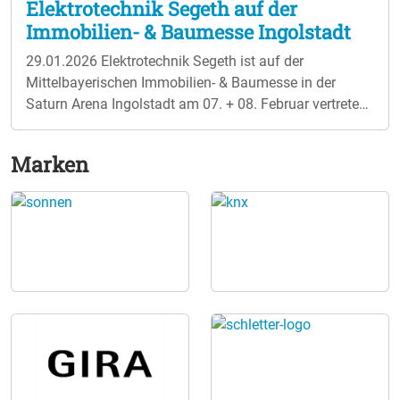
Elektrotechnik Segeth auf der
Immobilien- & Baumesse Ingolstadt
29.01.2026
Elektrotechnik Segeth ist auf der
Mittelbayerischen Immobilien- & Baumesse in der
Saturn Arena Ingolstadt am 07. + 08. Februar vertreten.
An zwei Messetagen dreht sich alles um Bauen und
Wohnen 2026, nachhaltige Energielösungen,
Marken
Energiesparen und moderne Haustechnik. Ein
besonderer Schwerpunkt liegt auf Photovoltaik,
Stromspeichern, Wärmepumpen und energetischer
Sanierung. Ergänzt wird die Messe durch ein
informatives Vortragsprogramm für Bauherren,
Renovierer und Gewerbetreibende. Kostenloser
Vortrag: Alles rund um Photovoltaik Samstag &
Sonntag hält Sebastian Segeth jeweils ab 13:00 Uhr
einen kostenlosen Vortrag zu folgenden Themen:
Photovoltaik & Stromspeicher für maximalen
Eigenverbrauch Photovoltaik in Kombination mit