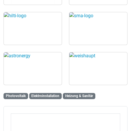
Wärmepumpen PV-Anlagen für Gewerbebetriebe Neues
Solarspitzengesetz & dynamische Stromtarife
Weiterbetrieb von Photovoltaik-Altanlagen nach 20
Jahren 📍 Besuche uns am Messestand Nr. 49 & 50
Elektrotechnik Segeth – Dein Experte für Photovoltaik,
erneuerbare Energien und moderne Heizlösungen.
Photovoltaik
Elektroinstallation
Heizung & Sanitär