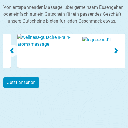
Fremdsprachen Italienischer und Spanischer
Von entspannender Massage, über gemeinsam Essengehen
Übersetzer | Preis auf Anfrage Hinweis
oder einfach nur ein Gutschein für ein passendes Geschäft
Schlossmuseum 1. Obergeschoss sowie Grotten und
– unsere Gutscheine bieten für jeden Geschmack etwas.
Rittersaal sind für Rollstuhlfahrer geeignet! Öffentliche
Termine:
Jetzt ansehen