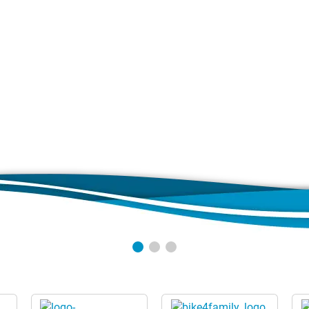
nlass