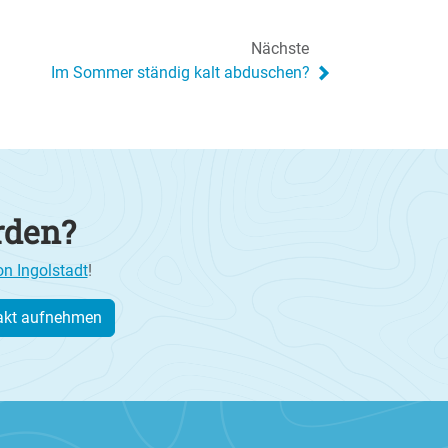
Nächste
Im Sommer ständig kalt abduschen?
rden?
on Ingolstadt
!
akt aufnehmen