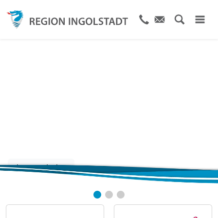
Die Stadt und Region
von A bis Z
Jetzt entdecken