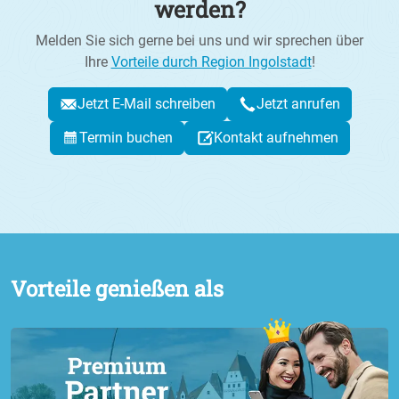
Bürozubehör, wie Stifte, Hefte oder Ordner
werden?
verschiedener
Marken
erwerben.
Melden Sie sich gerne bei uns und wir sprechen über
Ihre
Vorteile durch Region Ingolstadt
!
Jetzt E-Mail schreiben
Jetzt anrufen
Termin buchen
Kontakt aufnehmen
Vorteile genießen als