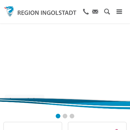
Die Stadt und Region
von A bis Z
Jetzt entdecken