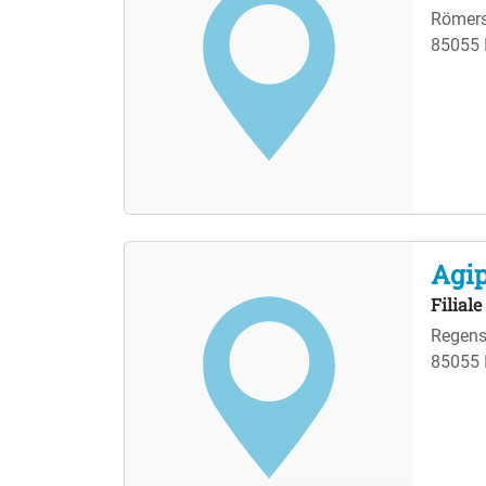
Römers
85055 
Agip
Filial
Regens
85055 