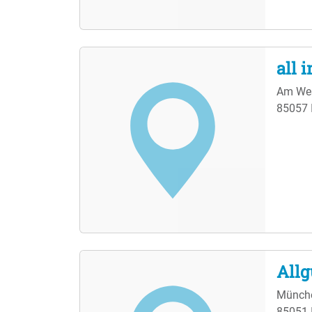
all 
Am Wes
85057 
Allg
Münche
85051 