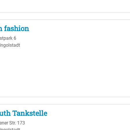
in fashion
tpark 6
Ingolstadt
uth Tankstelle
ner Str. 173
Ingolstadt