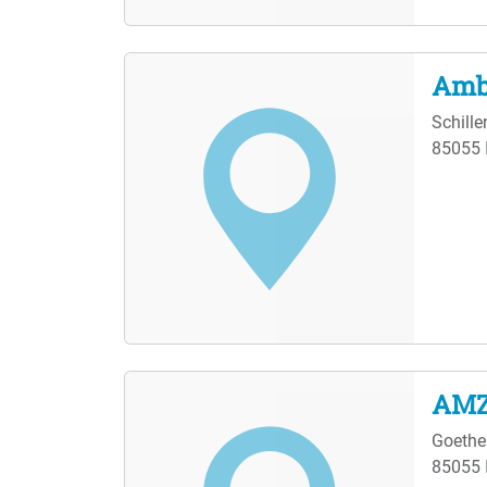
Amb
Schille
85055 
AMZ
Goethe
85055 