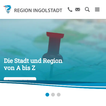
Größter
Die Stadt und Region
Veranstaltungskalender
von A bis Z
IN der Region
Jetzt entdecken
Jetzt entdecken