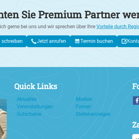
ten Sie Premium Partner we
ich gerne bei uns und wir sprechen über Ihre
Vorteile durch Regi
l schreiben
Jetzt anrufen
Termin buchen
Kont
Quick Links
F
Aktuelles
Marken
Veranstaltungen
Firmen
Gutscheine
Stellenanzeigen
Z