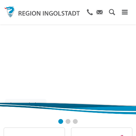
Die Stadt und Region
von A bis Z
Jetzt entdecken