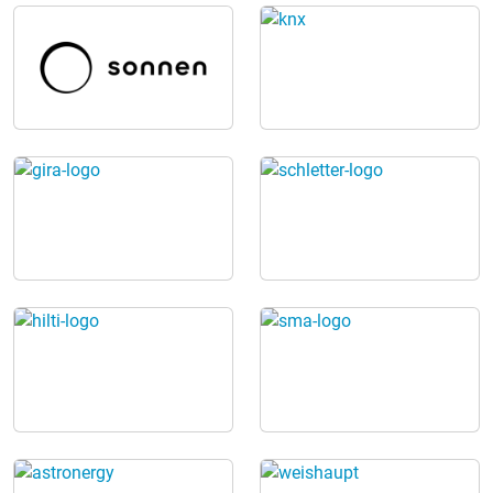
besonderer Schwerpunkt liegt auf Photovoltaik,
Stromspeichern, Wärmepumpen und energetischer
Sanierung. Ergänzt wird die Messe durch ein
informatives Vortragsprogramm für Bauherren,
Renovierer und Gewerbetreibende. Kostenloser
Vortrag: Alles rund um Photovoltaik Samstag &
Sonntag hält Sebastian Segeth jeweils ab 13:00 Uhr
einen kostenlosen Vortrag zu folgenden Themen:
Photovoltaik & Stromspeicher für maximalen
Eigenverbrauch Photovoltaik in Kombination mit
Wärmepumpen PV-Anlagen für Gewerbebetriebe Neues
Solarspitzengesetz & dynamische Stromtarife
Weiterbetrieb von Photovoltaik-Altanlagen nach 20
Jahren 📍 Besuche uns am Messestand Nr. 49 & 50
Elektrotechnik Segeth – Dein Experte für Photovoltaik,
erneuerbare Energien und moderne Heizlösungen.