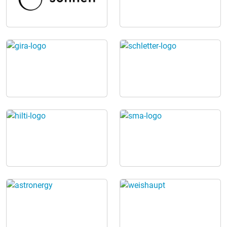
informatives Vortragsprogramm für Bauherren,
Renovierer und Gewerbetreibende. Kostenloser
Vortrag: Alles rund um Photovoltaik Samstag &
Sonntag hält Sebastian Segeth jeweils ab 13:00 Uhr
einen kostenlosen Vortrag zu folgenden Themen:
Photovoltaik & Stromspeicher für maximalen
Eigenverbrauch Photovoltaik in Kombination mit
Wärmepumpen PV-Anlagen für Gewerbebetriebe Neues
Solarspitzengesetz & dynamische Stromtarife
Weiterbetrieb von Photovoltaik-Altanlagen nach 20
Jahren 📍 Besuche uns am Messestand Nr. 49 & 50
Elektrotechnik Segeth – Dein Experte für Photovoltaik,
erneuerbare Energien und moderne Heizlösungen.