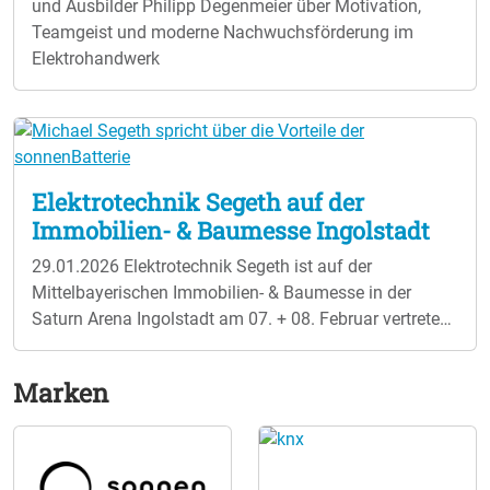
und Ausbilder Philipp Degenmeier über Motivation,
Teamgeist und moderne Nachwuchsförderung im
Elektrohandwerk
Elektrotechnik Segeth auf der
Immobilien- & Baumesse Ingolstadt
29.01.2026
Elektrotechnik Segeth ist auf der
Mittelbayerischen Immobilien- & Baumesse in der
Saturn Arena Ingolstadt am 07. + 08. Februar vertreten.
An zwei Messetagen dreht sich alles um Bauen und
Wohnen 2026, nachhaltige Energielösungen,
Marken
Energiesparen und moderne Haustechnik. Ein
besonderer Schwerpunkt liegt auf Photovoltaik,
Stromspeichern, Wärmepumpen und energetischer
Sanierung. Ergänzt wird die Messe durch ein