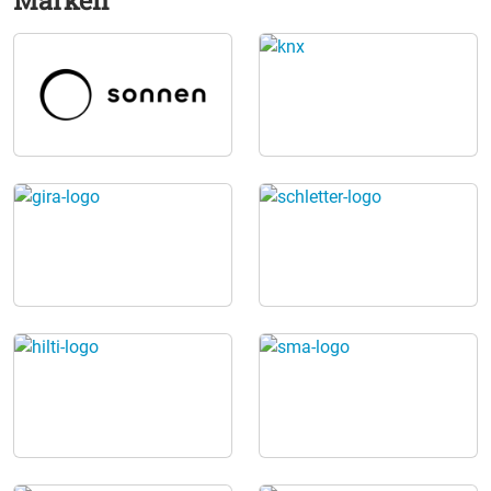
Energiesparen und moderne Haustechnik. Ein
besonderer Schwerpunkt liegt auf Photovoltaik,
Stromspeichern, Wärmepumpen und energetischer
Sanierung. Ergänzt wird die Messe durch ein
informatives Vortragsprogramm für Bauherren,
Renovierer und Gewerbetreibende. Kostenloser
Vortrag: Alles rund um Photovoltaik Samstag &
Sonntag hält Sebastian Segeth jeweils ab 13:00 Uhr
einen kostenlosen Vortrag zu folgenden Themen:
Photovoltaik & Stromspeicher für maximalen
Eigenverbrauch Photovoltaik in Kombination mit
Wärmepumpen PV-Anlagen für Gewerbebetriebe Neues
Solarspitzengesetz & dynamische Stromtarife
Weiterbetrieb von Photovoltaik-Altanlagen nach 20
Jahren 📍 Besuche uns am Messestand Nr. 49 & 50
Elektrotechnik Segeth – Dein Experte für Photovoltaik,
erneuerbare Energien und moderne Heizlösungen.