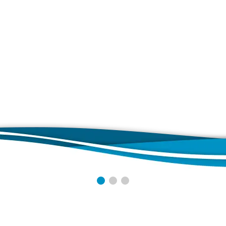
ungskalender
on