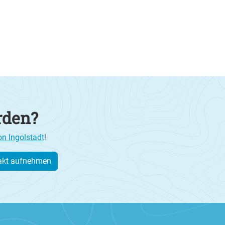
rden?
on Ingolstadt
!
akt aufnehmen