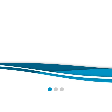
ungskalender
on