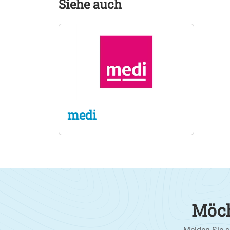
Siehe auch
medi
Möch