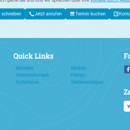
ich gerne bei uns und wir sprechen über Ihre
Vorteile durch Regi
l schreiben
Jetzt anrufen
Termin buchen
Kont
Quick Links
F
Aktuelles
Marken
Veranstaltungen
Firmen
Gutscheine
Stellenanzeigen
Z