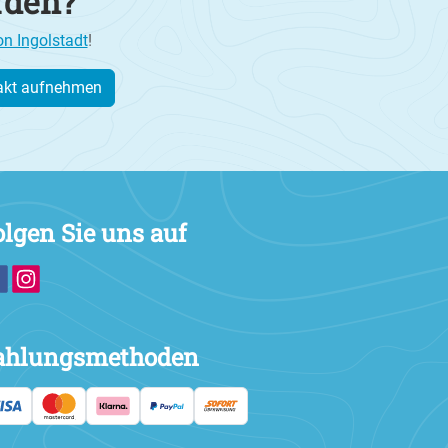
rden?
on Ingolstadt
!
akt aufnehmen
olgen Sie uns auf
ahlungsmethoden