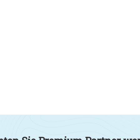
Neben leistungsstarken PV-Anl
Mitarbeiter auch Wallboxen,
selbstverständlich profession
Elektrotechnik Segeth bietet 
zukunftssichere Energieverso
den Komfort in Ihrem Zuhause