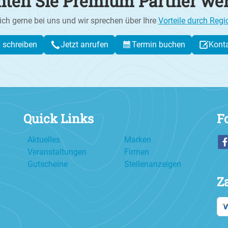
ten Sie Premium Partner we
ich gerne bei uns und wir sprechen über Ihre
Vorteile durch Regi
l schreiben
Jetzt anrufen
Termin buchen
Kont
Quick Links
F
Aktuelles
Marken
Veranstaltungen
Firmen
Gutscheine
Stellenanzeigen
Z