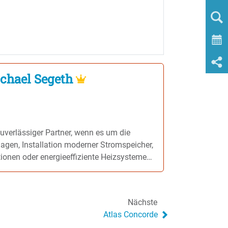
chael Segeth
zuverlässiger Partner, wenn es um die
gen, Installation moderner Stromspeicher,
ationen oder energieeffiziente Heizsysteme
 bis zur finalen Umsetzung erhalten Sie bei
ndwerkliche Qualität und eine persönliche
n. Dank unserer modernen
Nächste
 Technik arbeiten wir besonders effizient,
Atlas Concorde
Fertigstellung Ihrer Projekte ermöglicht.