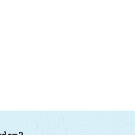
agen installieren unsere qualifizierten
 Energiespeicher sowie Wärmepumpen –
ell, sicher und nach aktuellen Standards.
Ihnen nachhaltige Lösungen für eine
rgung, die sowohl Kosten senken als auch
 steigern.