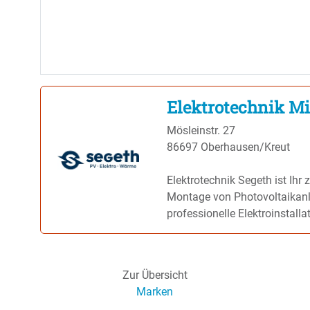
Elektrotechnik Mi
Mösleinstr. 27
86697 Oberhausen/Kreut
Elektrotechnik Segeth ist Ihr 
Montage von Photovoltaikanla
professionelle Elektroinstall
geht. Von der ersten Beratung
uns fachgerechte Planung, ha
Betreuung, auf die Sie sich verlassen könne
Zur Übersicht
Ausstattung und hochwertigen
Marken
was eine schnelle und präzise 