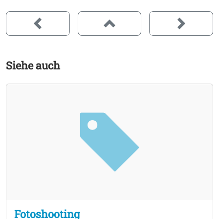
factory
aus Neuburg, vereinen sich Experten, die sich in
den Bereichen der Website-Erstellung,
Suchmaschinenoptimierung, sowie den passenden
Marketingmaßnahmen und einer professionellen
Betreuung bestens auskennen. Werden Sie Premium
Siehe auch
Partner, gewinnen und binden Sie Ihre Kunden an Ihr
Unternehmen vor Ort und helfen Sie uns, das Einkaufen
in der Region Ingolstadt lebendig zu gestalten. Seien
Sie mit REGION INGOLSTADT offen für eine neue
Werbemöglichkeit. Präsentieren Sie sich gemeinsam
mit vielen anderen Geschäften und Unternehmen im
digitalen Schaufenster und zeigen Sie den Kunden das
komplette Spektrum aller Einkaufsmöglichkeiten der
Region Ingolstadt auf.
Fotoshooting