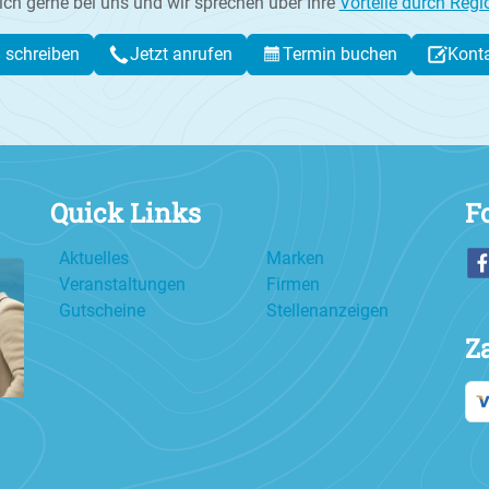
ich gerne bei uns und wir sprechen über Ihre
Vorteile durch Regi
l schreiben
Jetzt anrufen
Termin buchen
Kont
Quick Links
F
Aktuelles
Marken
Veranstaltungen
Firmen
Gutscheine
Stellenanzeigen
Z