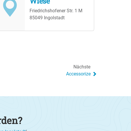
Wiese
Friedrichshofener Str. 1 M
85049 Ingolstadt
Nächste
Accessorize
rden?