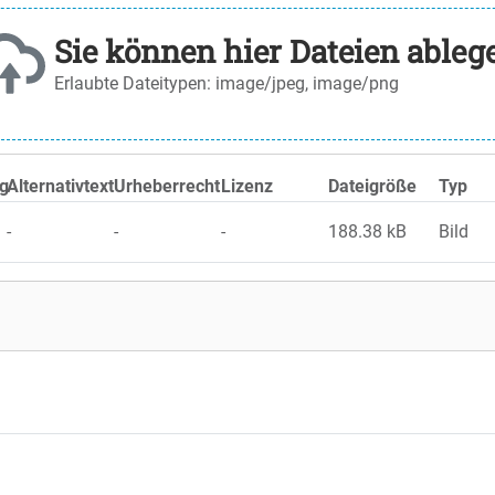
Sie können hier Dateien ableg
Erlaubte Dateitypen:
image/jpeg, image/png
g
Alternativtext
Urheberrecht
Lizenz
Dateigröße
Typ
-
-
-
188.38 kB
Bild