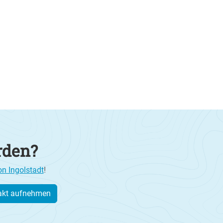
rden?
on Ingolstadt
!
akt aufnehmen