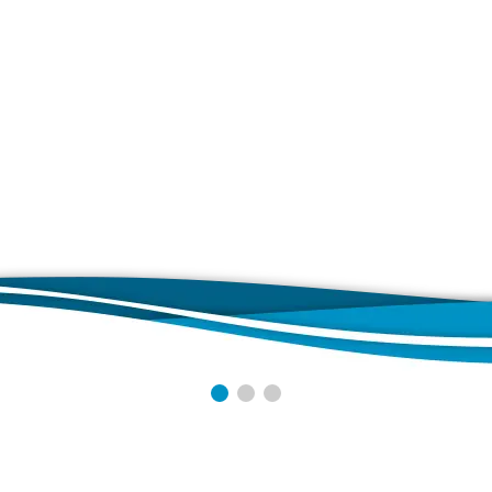
ungskalender
on