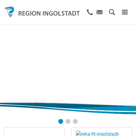
Gutscheine
für jeden Anlass
Jetzt entdecken