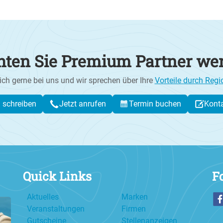
ten Sie Premium Partner we
ich gerne bei uns und wir sprechen über Ihre
Vorteile durch Regi
l schreiben
Jetzt anrufen
Termin buchen
Kont
Quick Links
F
Aktuelles
Marken
Veranstaltungen
Firmen
Gutscheine
Stellenanzeigen