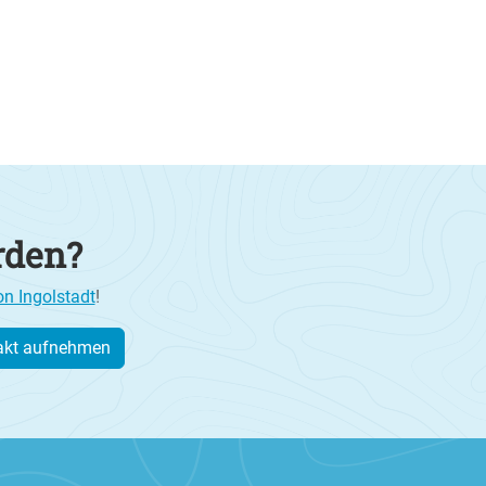
rden?
on Ingolstadt
!
akt aufnehmen