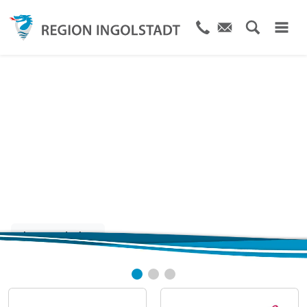
Die Stadt und Region
von A bis Z
Jetzt entdecken