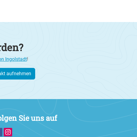
rden?
on Ingolstadt
!
akt aufnehmen
olgen Sie uns auf