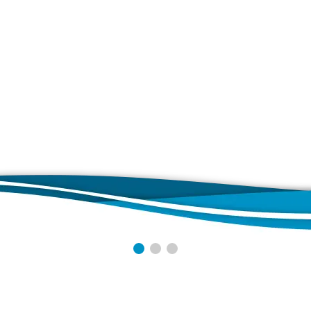
ungskalender
on