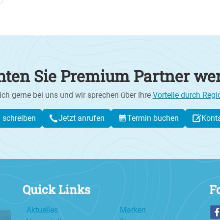
ten Sie Premium Partner we
ich gerne bei uns und wir sprechen über Ihre
Vorteile durch Regi
l schreiben
Jetzt anrufen
Termin buchen
Kont
Quick Links
F
Aktuelles
Marken