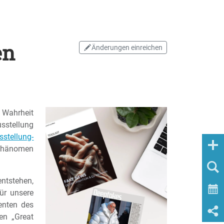
en
Änderungen einreichen
, Wahrheit
sstellung
stellung-
 Phänomen
ntstehen,
ür unsere
enten des
en „Great