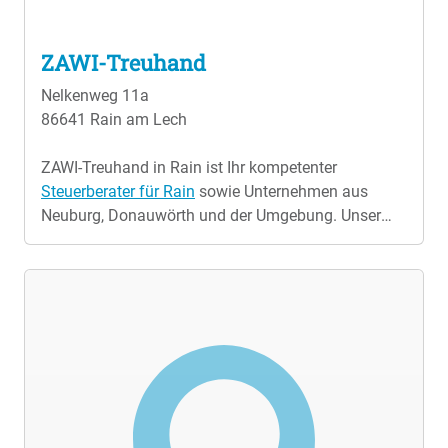
ZAWI-Treuhand
Nelkenweg 11a
86641 Rain am Lech
ZAWI-Treuhand in Rain ist Ihr kompetenter
Steuerberater für Rain
sowie Unternehmen aus
Neuburg, Donauwörth und der Umgebung. Unser
Steuerberatungsbüro ist die Anlaufstelle für Ärzte,
Apotheken, Freiberufler, Gastronomiebetriebe,
Handelsunternehmen, Ingenieure, Ingenieurbüros
und viele mehr. Wir stehen Ihnen in allen
Steuerfragen zur Seite und bieten umfassende
Unterstützung. Leistungen Ihres
Steuerberaters in
Rain
Unser Team in Rain übernimmt für Sie die
Finanzbuchhaltung, Lohnbuchhaltung, den
Jahresabschluss mit allen notwendigen Bilanzen