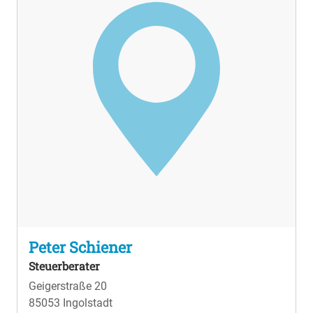
Beratung und hervorragenden Service, sowohl vor
Ort als auch digital. Besuchen Sie uns an einem
unserer Standorte: In unserem Büro in Neuburg an
der Donau oder unserer Kanzlei in Rain am Lech.
Vertrauen Sie auf die Expertise unserer
Steuerberater. Nehmen Sie Kontakt mit ZAWI-
Treuhand in Rain auf und vereinbaren Sie einen
Steuerberatungstermin. Unser freundliches und
kompetentes Team freut sich auf Ihre Anfrage und
steht Ihnen mit Rat und Tat zur Seite.
Peter Schiener
Steuerberater
Geigerstraße 20
85053 Ingolstadt