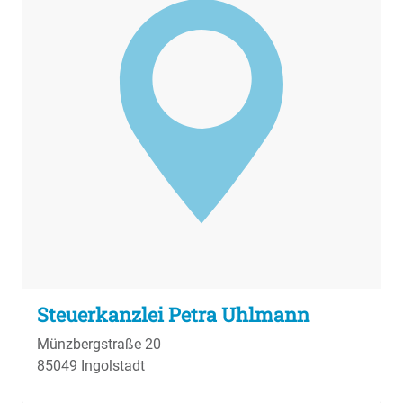
Beratung und hervorragenden Service, sowohl vor
Ort als auch digital. Besuchen Sie uns an einem
unserer Standorte: In unserem Büro in Neuburg an
der Donau oder unserer Kanzlei in Rain am Lech.
Vertrauen Sie auf die Expertise unserer
Steuerberater. Nehmen Sie Kontakt mit ZAWI-
Treuhand in Rain auf und vereinbaren Sie einen
Steuerberatungstermin. Unser freundliches und
kompetentes Team freut sich auf Ihre Anfrage und
steht Ihnen mit Rat und Tat zur Seite.
Steuerkanzlei Petra Uhlmann
Münzbergstraße 20
85049 Ingolstadt