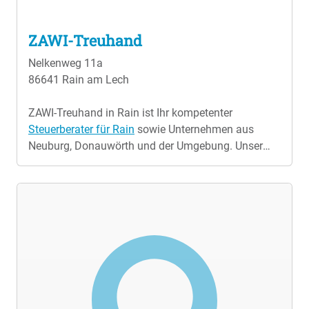
ZAWI-Treuhand
Nelkenweg 11a
86641 Rain am Lech
ZAWI-Treuhand in Rain ist Ihr kompetenter
Steuerberater für Rain
sowie Unternehmen aus
Neuburg, Donauwörth und der Umgebung. Unser
Steuerberatungsbüro ist die Anlaufstelle für Ärzte,
Apotheken, Freiberufler, Gastronomiebetriebe,
Handelsunternehmen, Ingenieure, Ingenieurbüros
und viele mehr. Wir stehen Ihnen in allen
Steuerfragen zur Seite und bieten umfassende
Unterstützung. Leistungen Ihres
Steuerberaters in
Rain
Unser Team in Rain übernimmt für Sie die
Finanzbuchhaltung, Lohnbuchhaltung, den
Jahresabschluss mit allen notwendigen Bilanzen