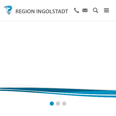
Die Stadt und Region
von A bis Z
Jetzt entdecken