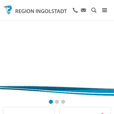
Gutscheine
für jeden Anlass
Jetzt entdecken