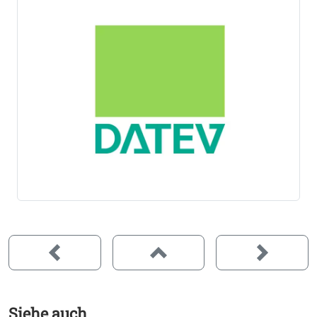
und viele mehr. Wir stehen Ihnen in allen
Steuerfragen zur Seite und bieten umfassende
Unterstützung. Leistungen Ihres
Steuerberaters in
Rain
Unser Team in Rain übernimmt für Sie die
Finanzbuchhaltung, Lohnbuchhaltung, den
Jahresabschluss mit allen notwendigen Bilanzen
sowie die Gewerbe- und Umsatzsteuererklärung.
Auch bei der Existenzgründung unterstützten
unsere Steuerberater Sie bei der Erstellung eines
Businessplans und führt eine Ertrags- bzw.
Rentabilitätsanalyse durch. Darüber hinaus bieten
wir eine persönliche und individuelle
Steuerberatung in Rain
, um Ihr Unternehmen nicht
nur kurzfristig, sondern auch langfristig auf dem
Weg zum Erfolg zu begleiten. Wir unterstützen Sie
bei jeder Phase Ihrer Geschäftsentwicklung – von
der Gründung bis zur Nachfolgeregelung. Auch für
Privatpersonen sind unsere Steuerberater für Rain
Siehe auch
und das Umland tätig. Wir bieten vielfältige