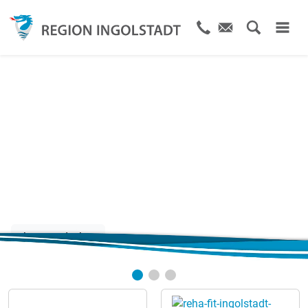
Gutscheine
für jeden Anlass
Jetzt entdecken