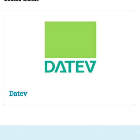
Beratungsleistungen im Bereich der
Vermögensentwicklung, einschließlich der
Erstellung der Einkommenssteuererklärung. Unsere
Standorte -
Steuerberatung in Rain am Lech
und
Neuburg an der Donau Unsere
Steuerberater in Rain
und unsere
Steuerberater in Neuburg
bieten beste
Beratung und hervorragenden Service, sowohl vor
Ort als auch digital. Besuchen Sie uns an einem
unserer Standorte: In unserem Büro in Neuburg an
der Donau oder unserer Kanzlei in Rain am Lech.
Vertrauen Sie auf die Expertise unserer
Steuerberater. Nehmen Sie Kontakt mit ZAWI-
Datev
Treuhand in Rain auf und vereinbaren Sie einen
Steuerberatungstermin. Unser freundliches und
kompetentes Team freut sich auf Ihre Anfrage und
steht Ihnen mit Rat und Tat zur Seite.